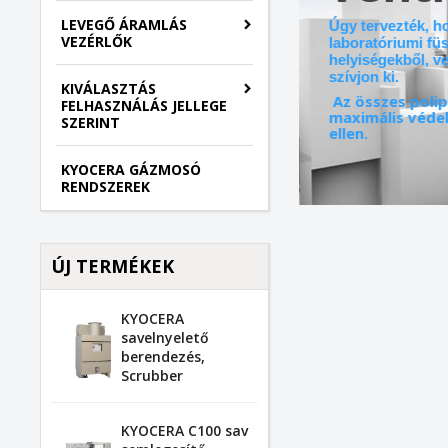
LEVEGŐ ÁRAMLÁS
Úgy tervezték, h
VEZÉRLŐK
laboratóriumi fü
helyiségekből, v
szívjon ki.
KIVÁLASZTÁS
Az összes polip
FELHASZNÁLÁS JELLEGE
maximális védel
SZERINT
ellen.
KYOCERA GÁZMOSÓ
RENDSZEREK
ÚJ TERMÉKEK
KYOCERA
savelnyelető
berendezés,
Scrubber
KYOCERA C100 sav