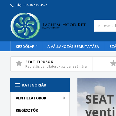
Hívj:
+36 30 519-4575
KEZDŐLAP
A VÁLLAKOZÁS BEMUTATÁSA
SZÁ
SEAT TÍPUSOK
Radialáis ventillátorok az ipar számára

KATEGÓRIÁK
SEAT
VENTILLÁTOROK
venti
KIEGÉSZTŐK