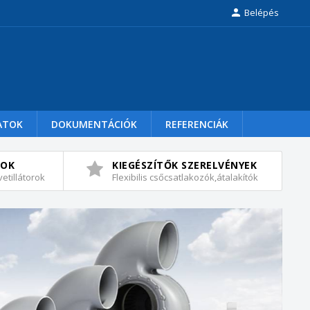

Belépés
ATOK
DOKUMENTÁCIÓK
REFERENCIÁK
ROK
KIEGÉSZÍTŐK SZERELVÉNYEK
etillátorok
Flexibilis csőcsatlakozók,átalakítók