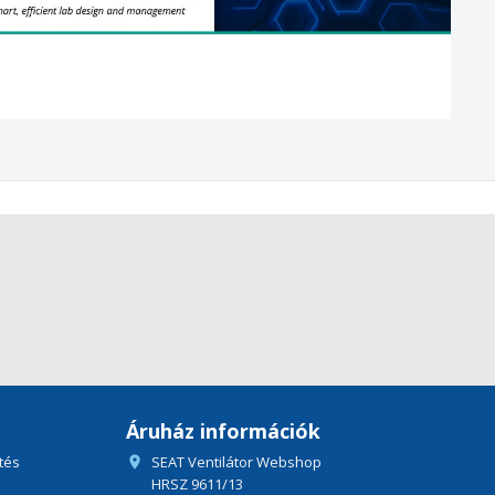
Áruház információk
tés
SEAT Ventilátor Webshop

HRSZ 9611/13