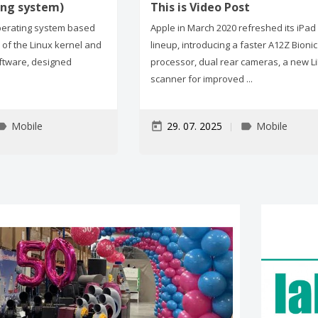
ing system)
This is Video Post
operating system based
Apple in March 2020 refreshed its iPad
 of the Linux kernel and
lineup, introducing a faster A12Z Bionic
ftware, designed
processor, dual rear cameras, a new L
scanner for improved ...
Mobile
29. 07. 2025
Mobile
bel
today
label