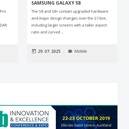
SAMSUNG GALAXY S8
 Pro
The S8 and S8+ contain upgraded hardware
and major design changes over the S7 line,
iDAR
including larger screens with a taller aspect
ratio and curved ...
29. 07. 2025
Mobile
today
label