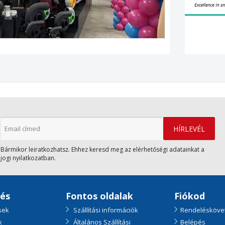
Bármikor leiratkozhatsz. Ehhez keresd meg az elérhetőségi adatainkat a
jogi nyilatkozatban.
tés
Fontos oldalak
Fiókod
sek
Szállítási információk
Rendelésköve
k
Általános Szállítási
Belépés