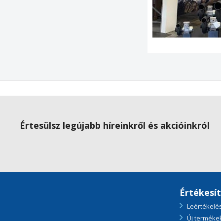
Értesülsz legújabb híreinkről és akcióinkról
Értékesí
Leértékelé
Új terméke