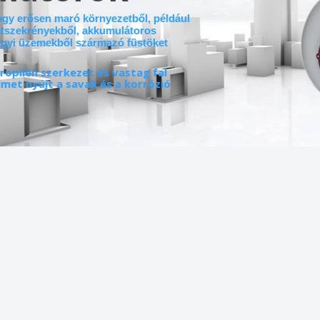
ogy erősen maró környezetből, például
stszekrényekből, akkumulátoros
egyi üzemekből származó füstöket
ropilén szerkezet és vastag fal
met nyújt a savak és a korrózió