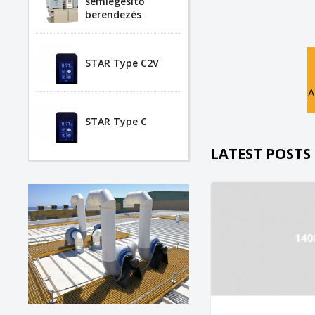
semlegesítő
berendezés
STAR Type C2V
A
STAR Type C
LATEST POSTS
K
(
B
K
Kí
((
Be
add_circle_outline