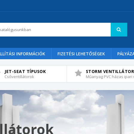
LLÍTÁSI INFORMÁCIÓK
FIZETÉSI LEHETŐSÉGEK
PÁLYÁZ
JET-SEAT TÍPUSOK
STORM VENTILLÁTO
Csőventillátorok
Műanyag PVC házas ipari v
llátorok