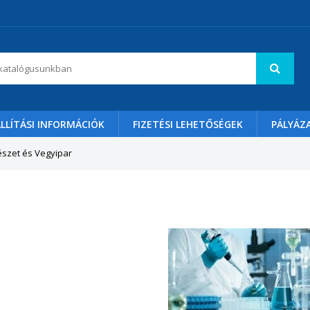
LLÍTÁSI INFORMÁCIÓK
FIZETÉSI LEHETŐSÉGEK
PÁLYÁZ
szet és Vegyipar