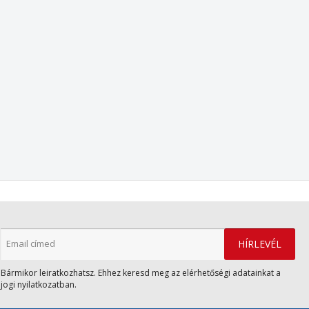
((cancelText))
Mégsem
((modalDeleteText)
Bejelentkezé
Mégsem
Kívánságlista létrehozás
Bármikor leiratkozhatsz. Ehhez keresd meg az elérhetőségi adatainkat a
jogi nyilatkozatban.