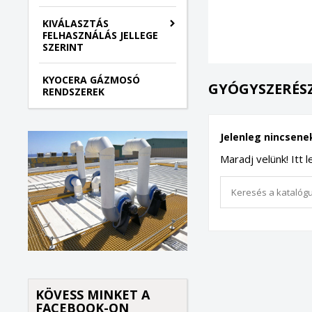
KIVÁLASZTÁS
FELHASZNÁLÁS JELLEGE
SZERINT
KYOCERA GÁZMOSÓ
GYÓGYSZERÉSZ
RENDSZEREK
Jelenleg nincsene
Maradj velünk! Itt 
K
(
B
K
Kí
((
Be
KÖVESS MINKET A
add_circle_outline
FACEBOOK-ON