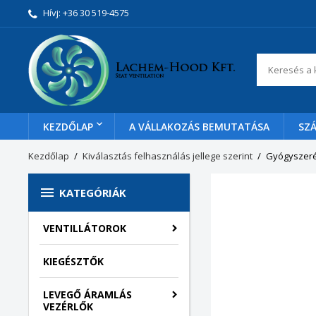
Hívj:
+36 30 519-4575
KEZDŐLAP
A VÁLLAKOZÁS BEMUTATÁSA
SZÁ
Kezdőlap
Kiválasztás felhasználás jellege szerint
Gyógyszeré

KATEGÓRIÁK
VENTILLÁTOROK
KIEGÉSZTŐK
LEVEGŐ ÁRAMLÁS
VEZÉRLŐK