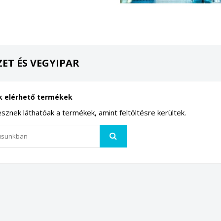
ET ÉS VEGYIPAR
k elérhető termékek
lesznek láthatóak a termékek, amint feltöltésre kerültek.
ívánságlista létrehozása
(modalTitle))
ejelentkezés
ívánságlistáim
vánságlista neve
confirmMessage))
 kell jelentkezned a termékek kívánságlistába történő mentéséhez.
Új lista létrehozása