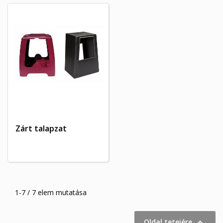
Zárt talapzat
1-7 / 7 elem mutatása

Oldal tetejére