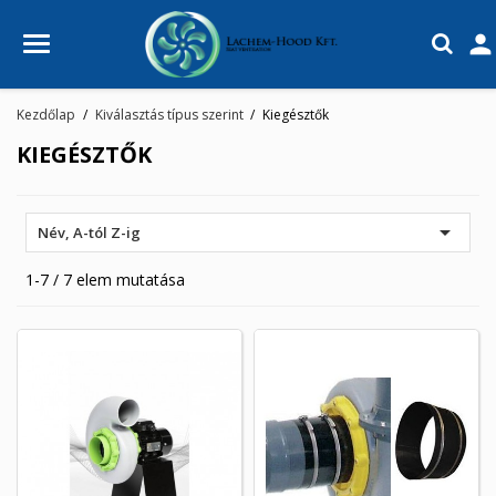

Kezdőlap
Kiválasztás típus szerint
Kiegésztők
KIEGÉSZTŐK

Név, A-tól Z-ig
1-7 / 7 elem mutatása