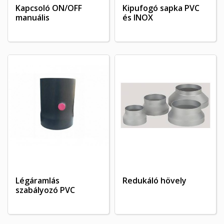
Kapcsoló ON/OFF
Kipufogó sapka PVC
manuális
és INOX
×
×
Kívánságlista létrehozása
×
Bejelentkezés
((modalTitle))
×
Kívánságlistáim
Kívánságlista neve
Be kell jelentkezned a termékek kívánságlistába történő
((confirmMessage))
mentéséhez.
Új lista létrehozása
add_circle_outline
((cancelText))
((modalDeleteText))
Mégsem
Bejelentkezés
Mégsem
Kívánságlista létrehozása
Légáramlás
Redukáló hövely
szabályozó PVC