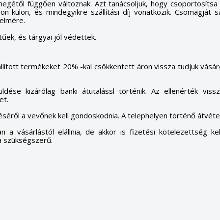
ömegétől függően változnak.
Azt tanácsoljuk, hogy csoportosítsa
ön-külön, és mindegyikre szállítási díj vonatkozik.
Csomagját sa
elmére.
ek, és tárgyai jól védettek.
állított termékeket 20% -kal csökkentett áron vissza tudjuk vásá
üldése kizárólag banki átutalássl történik. Az ellenérték viss
et.
éséről a vevőnek kell gondoskodnia. A telephelyen történő átvét
n a vásárlástól elállnia, de akkor is fizetési kötelezettség ke
a szükségszerű.