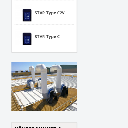
STAR Type C2V
K
(
B
STAR Type C
K
Kí
((
Be
add_circle_outline