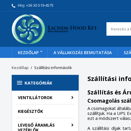
Hívj:
+36 30 519-4575
KEZDŐLAP
A VÁLLAKOZÁS BEMUTATÁSA
SZÁ
Kezdőlap
Szállítási információk
Szállítási in

KATEGÓRIÁK
Szállítás és Á
VENTILLÁTOROK
Csomagolás szál
A csomagokat általába
KIEGÉSZTŐK
szállítjuk.
Ha a UPS Ext
ezt a módszert válasz
LEVEGŐ ÁRAMLÁS
A szállítási díjak ta
VEZÉRLŐK