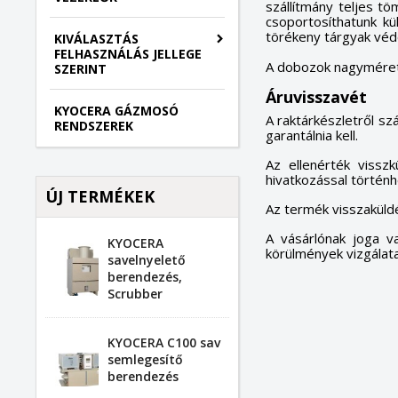
szállítmány teljes t
csoportosíthatunk kül
törékeny tárgyak véd
KIVÁLASZTÁS
FELHASZNÁLÁS JELLEGE
A dobozok nagyméretű
SZERINT
Áruvisszavét
KYOCERA GÁZMOSÓ
A raktárkészletről sz
RENDSZEREK
garantálnia kell.
Az ellenérték visszk
hivatkozással történh
ÚJ TERMÉKEK
Az termék visszaküld
A vásárlónak joga va
KYOCERA
körülmények vizgálat
savelnyelető
berendezés,
Scrubber
KYOCERA C100 sav
semlegesítő
berendezés