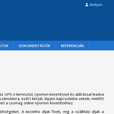

Belépés
ATOK
DOKUMENTÁCIÓK
REFERENCIÁK
 az UPS-n keresztül, nyomon követéssel és aláírással leadva
számolásra, ezért kérjük, lépjen kapcsolatba velünk, mielőtt
 linket a csomag online nyomon követéséhez.
öltségeket.
A kezelési díjak fixek, míg a szállítási díjak a