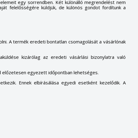
 elemeit egy sorrendben.
Két különálló megrendelést nem
ját felelősségére küldjük, de különös gondot fordítunk a
rolni. A termék eredeti bontatlan csomagolását a vásárlónak
zaküldése kizárólag az eredeti vásárlási bizonylatra való
el előzetesen egyezett időpontban lehetséges.
letkezik. Ennek elbírásálása egyedi esetként kezelődik. A