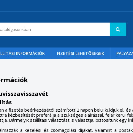
LLÍTÁSI INFORMÁCIÓK
FIZETÉSI LEHETŐSÉGEK
PÁLYÁZ
formációk
ruvisszavisszavét
lítás
n a fizetés beérkezésétől számított 2 napon belül küldjük el, és
ra kézbesítését preferálja a szükséges aláírással, felár kerül fel
tja.
Bármelyik szállítási választást is választja, biztosítunk egy
rtalmazzák a kezelési és csomagolási díjakat, valamint a postak