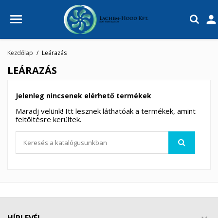

Kezdőlap
Leárazás
LEÁRAZÁS
Jelenleg nincsenek elérhető termékek
Maradj velünk! Itt lesznek láthatóak a termékek, amint
feltöltésre kerültek.
×
×
Kívánságlista létrehozása
×
Bejelentkezés
((modalTitle))
×
Kívánságlistáim
Kívánságlista neve
Be kell jelentkezned a termékek kívánságlistába történő
((confirmMessage))
mentéséhez.
HÍRLEVÉL
Új lista létrehozása
add_circle_outline