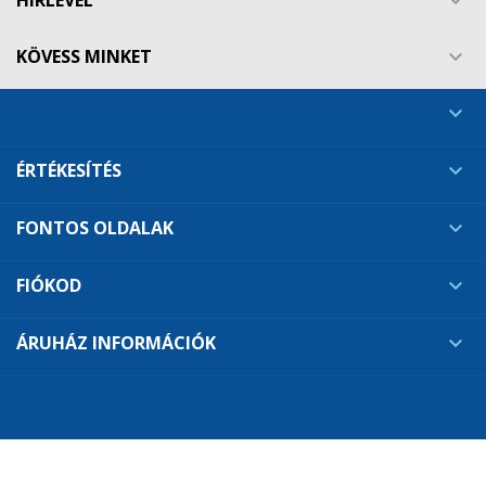

((cancelText))
((modalDeleteText))
Mégsem
Bejelentkezés
Mégsem
Kívánságlista létrehozása
KÖVESS MINKET


ÉRTÉKESÍTÉS

FONTOS OLDALAK

FIÓKOD

ÁRUHÁZ INFORMÁCIÓK
