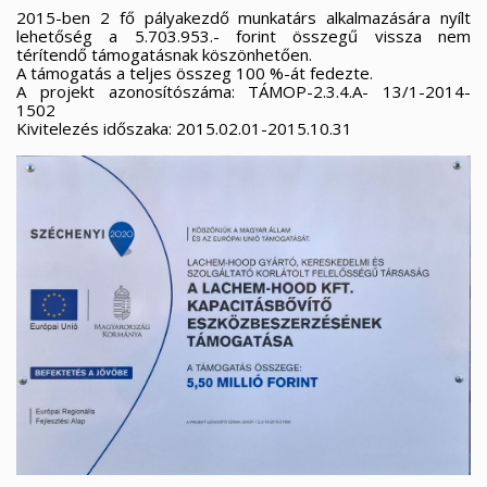
2015-ben 2 fő pályakezdő munkatárs alkalmazására nyílt
lehetőség a 5.703.953.- forint összegű vissza nem
térítendő támogatásnak köszönhetően.
A támogatás a teljes összeg 100 %-át fedezte.
A projekt azonosítószáma: TÁMOP-2.3.4.A- 13/1-2014-
1502
Kivitelezés időszaka: 2015.02.01-2015.10.31
×
×
Kívánságlista létrehozása
×
Bejelentkezés
((modalTitle))
×
Kívánságlistáim
Kívánságlista neve
Be kell jelentkezned a termékek kívánságlistába történő
((confirmMessage))
mentéséhez.