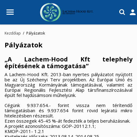

Kezdőlap
Pályázatok
Pályázatok
„A Lachem-Hood Kft telephely
építésének a támogatása”
A Lachem-Hood Kft. 2013-ban nyertes pályázatot nyújtott
be az Új Széchenyi Terv projektben. Az Európai Unió és
Magyarország Kormányának támogatásával, valamint az
Európai Regionális Fejlesztési Alap társfinanszírozásával
épült fel hajdúsámsoni műhelyünk.
Cégünk 9.937.654.- forint vissza nem térítendő
támogatásban és 9.937.654 forint rövid lejáratú mikro
hitelezésben részesült.
Ezen összegek 45-45 %-át fedezték a teljes beruházásnak.
A projekt azonosítószáma: GOP-20112.1.1;
KMOP-2011- 1.2.1
Kivitelezés időszaka: 2013.08.14-2014.08.25