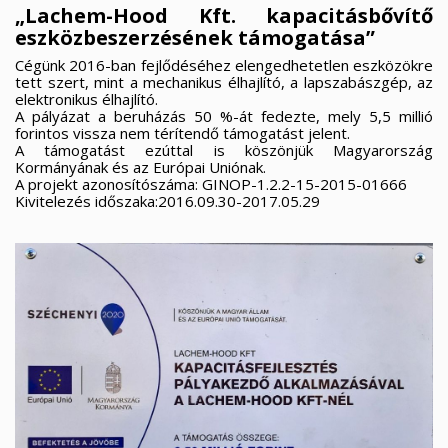
„Lachem-Hood Kft. kapacitásbővítő
Új lista létrehozása
add_circle_outline
eszközbeszerzésének támogatása”
((cancelText))
((modalDeleteText))
Mégsem
Bejelentkezés
Mégsem
Kívánságlista létrehozása
Cégünk 2016-ban fejlődéséhez elengedhetetlen eszközökre
tett szert, mint a mechanikus élhajlító, a lapszabászgép, az
elektronikus élhajlító.
A pályázat a beruházás 50 %-át fedezte, mely 5,5 millió
forintos vissza nem térítendő támogatást jelent.
A támogatást ezúttal is köszönjük Magyarország
Kormányának és az Európai Uniónak.
A projekt azonosítószáma: GINOP-1.2.2-15-2015-01666
Kivitelezés időszaka:2016.09.30-2017.05.29