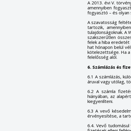
A 2013. évi V. törvé
amennyiben fogyaszt
fogyasztó – és olyan 
A szavatosság feltét
tartozik, amennyib
tulajdonságoknak. A W
szakszerűtlen összes
felek a hiba eredetét
hat hónapon belül vé
kötelezettsége. Ha a
felelősség alól.
6. Számlázás és fize
6.1 A számlázás, külö
áruval vagy utólag, tö
6.2 A számla fizeté
hiányában, az alapér
kiegyenlíteni.
6.3 A vevő késedelme
érvényesítése, a tart
6.4. Vevő tudomásul 
fizetések elleni fell