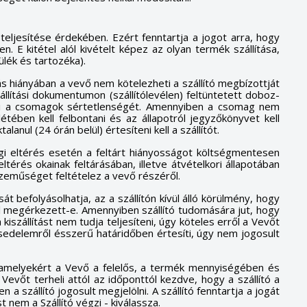
teljesítése érdekében. Ezért fenntartja a jogot arra, hogy
. E kitétel alól kivételt képez az olyan termék szállítása,
lék és tartozéka).
ás hiányában a vevő nem kötelezheti a szállító megbízottját
llítási dokumentumon (szállítólevélen) feltüntetett doboz-
izni a csomagok sértetlenségét. Amennyiben a csomag nem
étében kell felbontani és az állapotról jegyzőkönyvet kell
anul (24 órán belül) értesíteni kell a szállítót.
égi eltérés esetén a feltárt hiányosságot költségmentesen
térés okainak feltárásában, illetve átvételkori állapotában
iszeműséget feltételez a vevő részéről.
 befolyásolhatja, az a szállítón kívül álló körülmény, hogy
yről megérkezett-e. Amennyiben szállító tudomására jut, hogy
 kiszállítást nem tudja teljesíteni, úgy köteles erről a Vevőt
×
sedelemről ésszerű határidőben értesíti, úgy nem jogosult
×
×
, amelyekért a Vevő a felelős, a termék mennyiségében és
×
evőt terheli attól az időponttól kezdve, hogy a szállító a
 a szállító jogosult megjelölni. A szállító fenntartja a jogát
t nem a Szállító végzi - kiválassza.