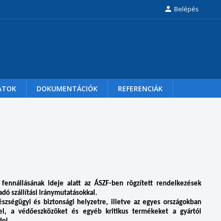

Belépés
ATOK
DOKUMENTÁCIÓK
REFERENCIÁK
 fennállásának ideje alatt az ÁSZF-ben rögzített rendelkezések
dó szállítási iránymutatásokkal.
szségügyi és biztonsági helyzetre, illetve az egyes országokban
tel, a védőeszközöket és egyéb kritikus termékeket a gyártói