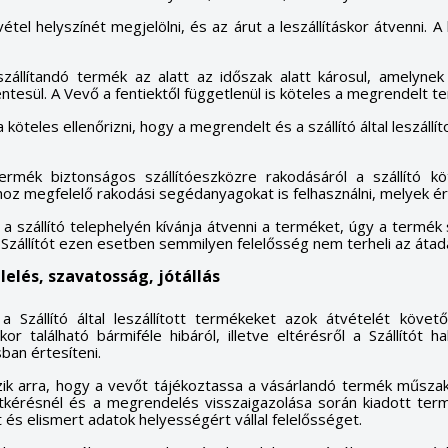
Új lista létrehozása
étel helyszínét megjelölni, és az árut a leszállításkor átvenni. 
((cancelText))
Mégsem
((modalDeleteText)
Bejelentkezé
Mégsem
Kívánságlista létrehozás
zállítandó termék az alatt az időszak alatt károsul, amelynek s
ntesül. A Vevő a fentiektől függetlenül is köteles a megrendelt ter
köteles ellenőrizni, hogy a megrendelt és a szállító által leszáll
ermék biztonságos szállítóeszközre rakodásáról a szállító 
z megfelelő rakodási segédanyagokat is felhasználni, melyek ért
a szállító telephelyén kívánja átvenni a terméket, úgy a termé
 Szállítót ezen esetben semmilyen felelősség nem terheli az áta
elés, szavatosság, jótállás
 Szállító által leszállított termékeket azok átvételét követő
or található bármiféle hibáról, illetve eltérésről a Szállítót
ban értesíteni.
szik arra, hogy a vevőt tájékoztassa a vásárlandó termék műszak
atkérésnél és a megrendelés visszaigazolása során kiadott term
 és elismert adatok helyességért vállal felelősséget.