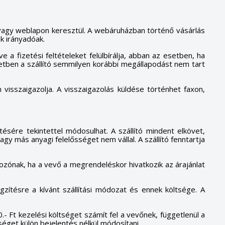
en vagy weblapon keresztül. A webáruházban történő vásárlás
ek irányadóak.
ve a fizetési feltételeket felülbírálja, abban az esetben, ha
etben a szállító semmilyen korábbi megállapodást nem tart
n visszaigazolja. A visszaigazolás küldése történhet faxon,
ítésére tekintettel módosulhat. A szállító mindent elkövet,
gy más anyagi felelősséget nem vállal. A szállító fenntartja
ozónak, ha a vevő a megrendeléskor hivatkozik az árajánlat
gzítésre a kívánt szállítási módozat és ennek költsége. A
0.- Ft kezelési költséget számít fel a vevőnek, függetlenül a
tséget külön bejelentés nélkül módosítani.