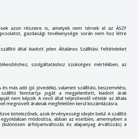
ődések azon részeire is, amelyek nem térnek el az ÁSZF
kapcsolatot, gazdasági tevékenysége során nem hoz létre
lító által kiadott jelen Általános Szállítási Feltételeket
rtékesítéshez, szolgáltatáshoz szükséges mértékben, az
 és más adó (pl. jövedéki), valamint szállítási, beüzemelési,
zállító fenntartja jogát a megjelenített, kiadott árak
apját nem képzik. A vevő által teljesítendő vételár az általa
kel megnövelt áraknak megfelelően kerül kiszámlázásra.
ézve kötelezőnek, azok érvényességi idején belül. A szállító
at egyoldalúan módosítsa, abban az esetben, amennyiben a
l (különösen árfolyamváltozás és alapanyag árváltozás) a