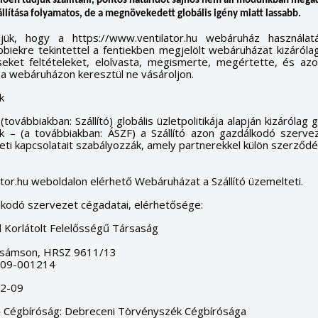
ően tudjuk szállítani, pontos határidőt sajnos nem áll módunkban mega
állítása folyamatos, de a megnövekedett globális igény miatt lassabb.
ljük, hogy a https://www.ventilator.hu webáruház használa
bbiekre tekintettel a fentiekben megjelölt webáruházat kizáróla
éseket feltételeket, elolvasta, megismerte, megértette, és a
k a webáruházon keresztül ne vásároljon.
k
ovábbiakban: Szállító) globális üzletpolitikája alapján kizárólag 
lek – (a továbbiakban: ÁSZF) a Szállító azon gazdálkodó szervez
eti kapcsolatait szabályozzák, amely partnerekkel külön szerződ
tor.hu weboldalon elérhető Webáruházat a Szállító üzemelteti.
kodó szervezet cégadatai, elérhetősége:
Korlátolt Felelősségű Társaság
úsámson, HRSZ 9611/13
-09-001214
2-09
ő Cégbíróság: Debreceni Törvényszék Cégbírósága