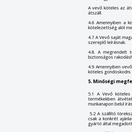
add_circle_outline
A vevő köteles az átv
átszáll.
4.6 Amennyiben a kis
kötelezettség alól me
4.7 A Vevő saját maga 
szereplő leírásnak.
4.8. A megrendelt t
biztonságos rakodásho
4.9 Amennyiben vevő 
köteles gondoskodni.
5. Minőségi megfel
5.1 A Vevő köteles a
termékekben átvételk
munkanapon belül írás
5.2 A szállító törek
csak a konkrét ajánl
gyártó által megadott