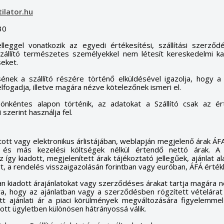
ilator.hu
30
elleggel vonatkozik az egyedi értékesítési, szállítási szerz
 szállító természetes személyekkel nem létesít kereskedelmi 
eket.
k a szállító részére történő elküldésével igazolja, hogy a szál
fogadja, illetve magára nézve kötelezőnek ismeri el.
 önkéntes alapon történik, az adatokat a Szállító csak az é
szerint használja fel.
atott vagy elektronikus árlistájában, weblapján megjelenő árak ÁFA
si és más kezelési költségek nélkül értendő nettó árak. A s
 így kiadott, megjelenített árak tájékoztató jellegűek, ajánlat al
, a rendelés visszaigazolásán forintban vagy euróban, ÁFÁ érték
sban kiadott árajánlatokat vagy szerződéses árakat tartja magára n
rra, hogy az ajánlatban vagy a szerződésben rögzített vételár
tt ajánlati ár a piaci körülmények megváltozására figyelemme
dott ügyletben különösen hátrányossá válik.