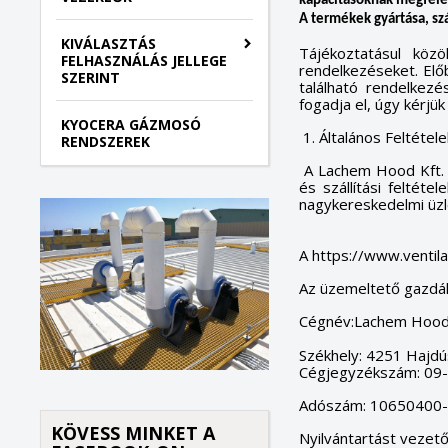
kapacitásoknak megfelel
A termékek gyártása, sz
KIVÁLASZTÁS
Tájékoztatásul közö
FELHASZNÁLÁS JELLEGE
rendelkezéseket. Elő
SZERINT
található rendelkez
fogadja el, úgy kérjü
KYOCERA GÁZMOSÓ
1. Általános Feltétele
RENDSZEREK
A Lachem Hood Kft. (t
és szállítási feltéte
nagykereskedelmi üzl
A https://www.ventila
Az üzemeltető gazdál
Cégnév:Lachem Hood 
Székhely: 4251 Hajd
Cégjegyzékszám: 09
Adószám: 10650400-
KÖVESS MINKET A
Nyilvántartást vezet