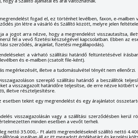
hogy a Szállító ajánlatai és árai változhatnak.
li megrendelést fogad el, ez történhet levélben, faxon, e-mailb
ődés jön létre a vásárló és Szállító között, melyre jelen feltétel
rtja a jogot arra nézve, hogy a megrendelést visszautasítsa, illet
rül fel a vevő fizetési készségével kapcsolatban. Ebben az es
ítási szerződés, árajánlat, fizetési megállapodás).
endeléseket a várható szállítási határidő feltüntetésével írásba
evélben és e-mailben (csatolt file-ként).
olás megérkezését, illetve a tudomásulvétel tényét nem ellenőrzi.
sszaigazoláson szereplő szállítási határidő a beszállítók teljes
t a visszaigazolt határidőre teljesítse, de erre nézve kötbért va
ti, illetve részteljesítésre.
az esetben tekint egy megrendelést és egy árajánlatot összetart
ndelés visszaigazolásán vagy a szállítási szerződésben kerül rö
apértelmezetten minden esetben a vevőt terheli.
nleg nettó 35.000,- Ft alatti megrendeléseknél szállító nettó 4.40
szállítónak jogában áll az itt megadott értékhatárt és kezelési köl