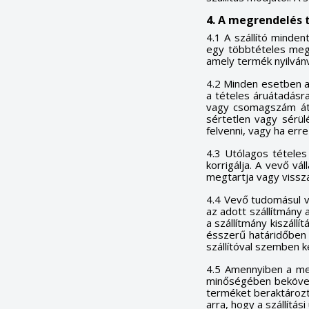
4. A megrendelés t
4.1 A szállító minde
egy többtételes megre
amely termék nyilvánv
4.2 Minden esetben a 
a tételes áruátadásra
vagy csomagszám átv
sértetlen vagy sérülé
felvenni, vagy ha erre
4.3 Utólagos tételes
korrigálja. A vevő vá
megtartja vagy vissza
4.4 Vevő tudomásul ve
az adott szállítmány 
a szállítmány kiszállí
ésszerű határidőben 
K
szállítóval szemben k
(
B
4.5 Amennyiben a meg
minőségében bekövetk
K
Kí
terméket beraktározta 
((
Be
arra, hogy a szállítás