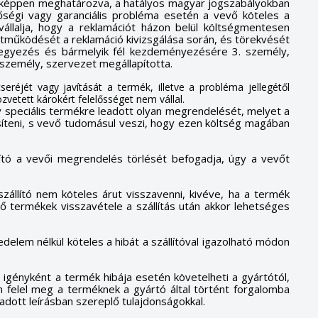
ásképpen meghatározva, a hatályos magyar jogszabályokban
inőségi vagy garanciális probléma esetén a vevő köteles a
tó vállalja, hogy a reklamációt házon belül költségmentesen
yüttműködését a reklamáció kivizsgálása során, és törekvését
gegyezés és bármelyik fél kezdeményezésére 3. személy,
. személy, szervezet megállapította.
seréjét vagy javítását a termék, illetve a probléma jellegétől
özvetett károkért felelősséget nem vállal.
gy speciális termékre leadott olyan megrendelését, melyet a
esíteni, s vevő tudomásul veszi, hogy ezen költség magában
ító a vevői megrendelés törlését befogadja, úgy a vevőt
szállító nem köteles árut visszavenni, kivéve, ha a termék
ő termékek visszavétele a szállítás után akkor lehetséges
delem nélkül köteles a hibát a szállítóval igazolható módon
igényként a termék hibája esetén követelheti a gyártótól,
em felel meg a terméknek a gyártó által történt forgalomba
adott leírásban szereplő tulajdonságokkal.