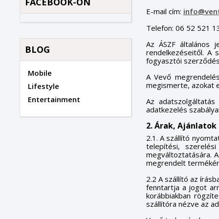
FACEBOOK-ON
E-mail cím:
info@vent
Telefon: 06 52 521 1
Az ÁSZF általános j
BLOG
rendelkezéseitől. A
fogyasztói szerződés
Mobile
A Vevő megrendeléséne
megismerte, azokat el
Lifestyle
Entertainment
Az adatszolgáltatás
adatkezelés szabályai 
2. Árak, Ajánlatok
2.1. A szállító nyomt
telepítési, szerelé
megváltoztatására. Az
megrendelt termékért
2.2 A szállító az írá
fenntartja a jogot a
korábbiakban rögzíte
szállítóra nézve az a