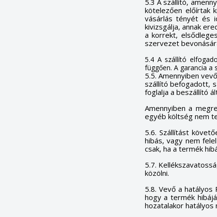
5.3 A szállító, amen
kötelezően előírtak 
vásárlás tényét és id
kivizsgálja, annak er
a korrekt, elsődleg
szervezet bevonására k
5.4 A szállító elfogad
függően. A garancia a s
5.5. Amennyiben vevő 
szállító befogadott, 
foglalja a beszállító á
Amennyiben a megrend
egyéb költség nem ter
5.6. Szállítást köve
hibás, vagy nem fele
csak, ha a termék hib
5.7. Kellékszavatossá
közölni.
5.8. Vevő a hatályos
hogy a termék hibájá
hozatalakor hatályos 