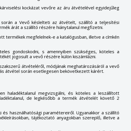
A kárviselési kockázat vevőre az áru átvételével egyidejűleg
)
s
a
orán a Vevő késlelteti az átvételt, szállító a teljesítési
mék árát a szállító részére hiánytalanul megfizetni.
ított termékek megfelelnek-e a katalógusban, illetve a címkén
köteles gondoskodni, s amennyiben szükséges, köteles a
ékét jogosult a vevő részére külön kiszámlázni.
k szakszerű átvételéről, módjának meghatározásáról a vevő
dás átvétel során esetlegesen bekövetkezett kárért.
en haladéktalanul megvizsgálni, és köteles a leszállított
 haladéktalanul, de legkésőbb a termék átvételét követő 2
i és használhatósági paramétereiről. Ugyanakkor a szállító
ékleírásokban, tájékoztató anyagokban szereplő, illetve a