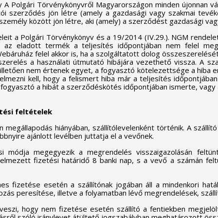
ny A Polgári Törvénykönyvről Magyarországon minden újonnan vá
ói szerződés jön létre (amely a gazdasági vagy szakmai tevék
személy között jön létre, aki (amely) a szerződést gazdasági va
eleit a Polgári Törvénykönyv és a 19/2014 (IV.29.). NGM rendel
en az eladott termék a teljesítés időpontjában nem felel m
ebáruház felel akkor is, ha a szolgáltatott dolog összeszerelés
zerelés a használati útmutató hibájára vezethető vissza. A s
 illetően nem értenek egyet, a fogyasztó kötelezettsége a hiba 
lelmezni kell, hogy a felismert hiba már a teljesítés időpontjá
 fogyasztó a hibát a szerződéskötés időpontjában ismerte, vagy 
tési feltételek
n megállapodás hiányában, szállítólevelenként történik. A szállít
bbnyire ajánlott levélben juttatja el a vevőnek.
si módja megegyezik a megrendelés visszaigazolásán feltünte
telmezett fizetési határidő 8 banki nap, s a vevő a számán fe
s fizetése esetén a szállítónak jogában áll a mindenkori hat
ozás peresítése, illetve a folyamatban lévő megrendelések, szál
veszi, hogy nem fizetése esetén szállító a fentiekben megjelö
épésről szóló iránylevet átültető jogszabályban meghatározott öss