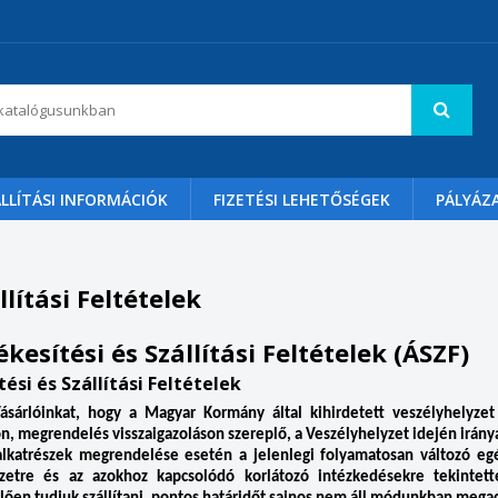
LLÍTÁSI INFORMÁCIÓK
FIZETÉSI LEHETŐSÉGEK
PÁLYÁZ
lítási Feltételek
kesítési és Szállítási Feltételek (ÁSZF)
ési és Szállítási Feltételek
ásárlóinkat, hogy a Magyar Kormány által kihirdetett veszélyhelyzet
n, megrendelés visszaigazoláson szereplő, a Veszélyhelyzet idején iránya
 alkatrészek megrendelése esetén a jelenlegi folyamatosan változó egé
lyzetre és az azokhoz kapcsolódó korlátozó intézkedésekre tekintet