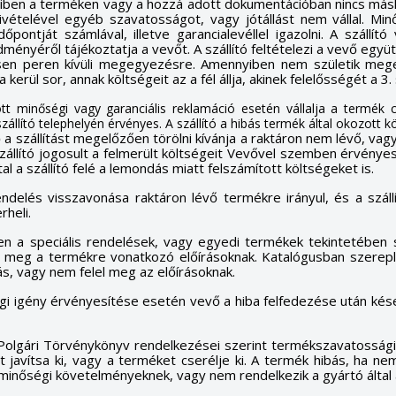
nyiben a terméken vagy a hozzá adott dokumentációban nincs m
kivételével egyéb szavatosságot, vagy jótállást nem vállal. M
őpontját számlával, illetve garancialevéllel igazolni. A szállí
edményéről tájékoztatja a vevőt. A szállító feltételezi a vevő eg
esen peren kívüli megegyezésre. Amennyiben nem születik me
erül sor, annak költségeit az a fél állja, akinek felelősségét a 3
ott minőségi vagy garanciális reklamáció esetén vállalja a termék c
zállító telephelyén érvényes. A szállító a hibás termék által okozott k
a szállítást megelőzően törölni kívánja a raktáron nem lévő, va
szállító jogosult a felmerült költségeit Vevővel szemben érvény
ltal a szállító felé a lemondás miatt felszámított költségeket is.
elés visszavonása raktáron lévő termékre irányul, és a száll
heli.
tően a speciális rendelések, vagy egyedi termékek tekintetében 
l meg a termékre vonatkozó előírásoknak. Katalógusban szerepl
ás, vagy nem felel meg az előírásoknak.
gi igény érvényesítése esetén vevő a hiba felfedezése után kése
 Polgári Törvénykönyv rendelkezései szerint termékszavatossági 
t javítsa ki, vagy a terméket cserélje ki. A termék hibás, ha n
minőségi követelményeknek, vagy nem rendelkezik a gyártó által 