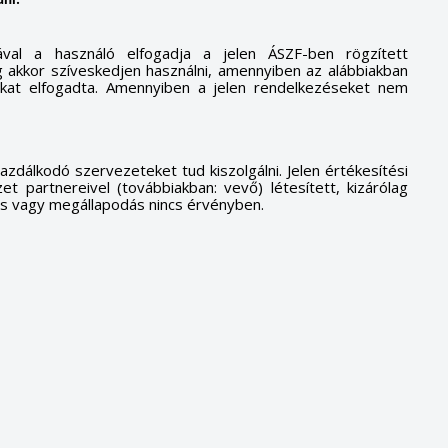
dni.
tával a használó elfogadja a jelen ÁSZF-ben rögzített
g akkor szíveskedjen használni, amennyiben az alábbiakban
zokat elfogadta. Amennyiben a jelen rendelkezéseket nem
gazdálkodó szervezeteket tud kiszolgálni. Jelen értékesítési
et partnereivel (továbbiakban: vevő) létesített, kizárólag
és vagy megállapodás nincs érvényben.