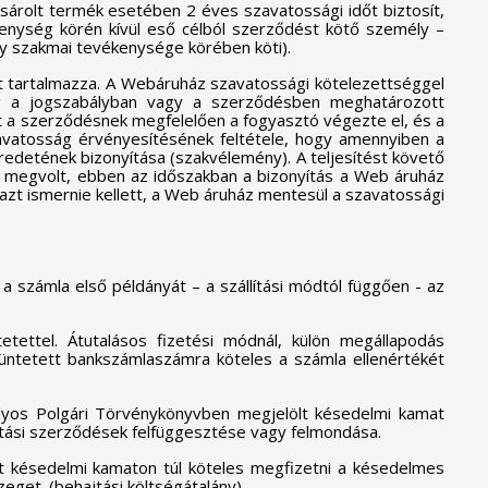
sárolt termék esetében 2 éves szavatossági időt biztosít,
enység körén kívül eső célból szerződést kötő személy –
gy szakmai tevékenysége körében köti).
et tartalmazza. A Webáruház szavatossági kötelezettséggel
eg a jogszabályban vagy a szerződésben meghatározott
ét a szerződésnek megfelelően a fogyasztó végezte el, és a
zavatosság érvényesítésének feltétele, hogy amennyiben a
eredetének bizonyítása (szakvélemény). A teljesítést követő
ban megvolt, ebben az időszakban a bizonyítás a Web áruház
azt ismernie kellett, a Web áruház mentesül a szavatossági
ó a számla első példányát – a szállítási módtól függően - az
tettel. Átutalásos fizetési módnál, külön megállapodás
ltüntetett bankszámlaszámra köteles a számla ellenértékét
ályos Polgári Törvénykönyvben megjelölt késedelmi kamat
lítási szerződések felfüggesztése vagy felmondása.
lt késedelmi kamaton túl köteles megfizetni a késedelmes
zeget. (behajtási költségátalány)