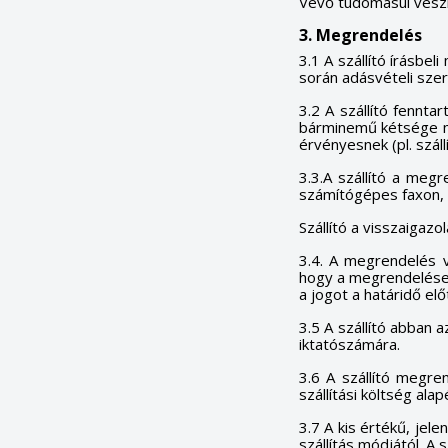
Vevő tudomásul veszi, 
3. Megrendelés
3.1 A szállító írásbe
során adásvételi szerz
3.2 A szállító fennta
bárminemű kétsége me
érvényesnek (pl. száll
3.3.A szállító a megr
számítógépes faxon, l
Szállító a visszaigaz
3.4. A megrendelés vi
hogy a megrendeléseke
a jogot a határidő előt
3.5 A szállító abban 
iktatószámára.
3.6 A szállító megre
szállítási költség al
3.7 A kis értékű, jele
szállítás módjától. A 