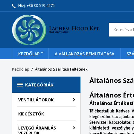
Hívj:
+36 30 519-4575
KEZDŐLAP
A VÁLLAKOZÁS BEMUTATÁSA
SZÁ
Kezdőlap
Általános Szállítási Feltételek
Általános Szál

KATEGÓRIÁK
Általános Érté
VENTILLÁTOROK
Általános Értékesít
Tájékoztatjuk Kedves V
KIEGÉSZTŐK
kiegészülnek az ajánlato
Szervizzel kapcsolatos
LEVEGŐ ÁRAMLÁS
kihirdetett veszélyhe
VEZÉRLŐK