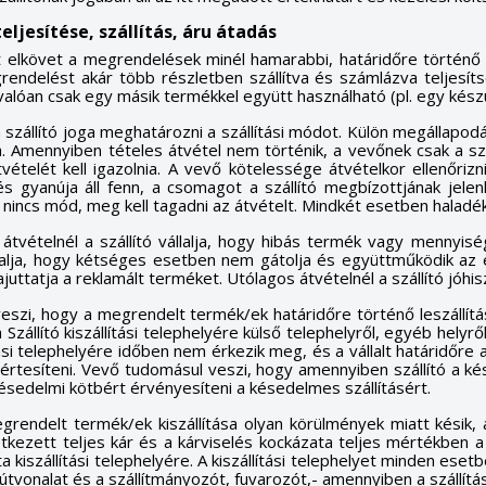
eljesítése, szállítás, áru átadás
nt elkövet a megrendelések minél hamarabbi, határidőre történő 
ndelést akár több részletben szállítva és számlázva teljesítsen
alóan csak egy másik termékkel együtt használható (pl. egy készü
szállító joga meghatározni a szállítási módot. Külön megállapod
. Amennyiben tételes átvétel nem történik, a vevőnek csak a szá
ételét kell igazolnia. A vevő kötelessége átvételkor ellenőr
s gyanúja áll fenn, a csomagot a szállító megbízottjának jelenl
 nincs mód, meg kell tagadni az átvételt. Mindkét esetben haladéktal
 átvételnél a szállító vállalja, hogy hibás termék vagy mennyis
llalja, hogy kétséges esetben nem gátolja és együttműködik az el
juttatja a reklamált terméket. Utólagos átvételnél a szállító jóh
szi, hogy a megrendelt termék/ek határidőre történő leszállítását
a Szállító kiszállítási telephelyére külső telephelyről, egyéb hel
tási telephelyére időben nem érkezik meg, és a vállalt határidőre a
értesíteni. Vevő tudomásul veszi, hogy amennyiben szállító a ké
ívánságlista létrehozása
ésedelmi kötbért érvényesíteni a késedelmes szállításért.
(modalTitle))
ejelentkezés
rendelt termék/ek kiszállítása olyan körülmények miatt késik
ezett teljes kár és a kárviselés kockázata teljes mértékben a V
ívánságlistáim
vánságlista neve
kiszállítási telephelyére. A kiszállítási telephelyet minden esetben
confirmMessage))
 kell jelentkezned a termékek kívánságlistába történő mentéséhez.
i útvonalat és a szállítmányozót, fuvarozót,- amennyiben a szállítás